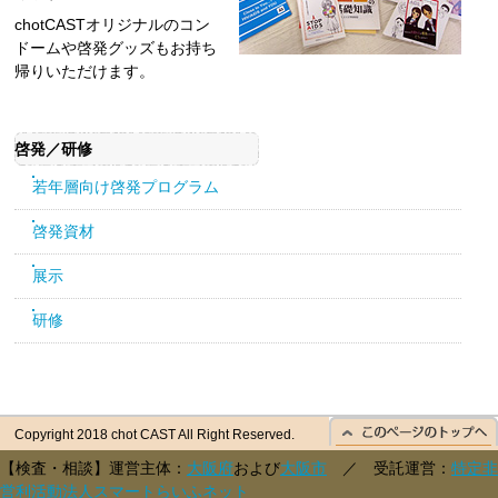
chotCASTオリジナルのコン
ドームや啓発グッズもお持ち
帰りいただけます。
啓発／研修
若年層向け啓発プログラム
啓発資材
展示
研修
Copyright 2018 chot CAST All Right Reserved.
【検査・相談】運営主体：
大阪府
および
大阪市
／ 受託運営：
特定非
営利活動法人スマートらいふネット