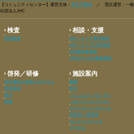
【コミュニティセンター】運営主体：
厚生労働省
／ 受託運営：一般
社団法人JHC
検査
相談・支援
常設検査
HIV／エイズ電話相談
HIV／エイズLINE相談
HIV陽性者相談
10代のための健康相談
啓発／研修
施設案内
若年層向け啓発プログラム
概要
啓発資材
受付
展示
コミュニティセンター
研修
（オープンスペース）
カウンセリングルーム
採血室／検査室
セミナースペース
アクセス