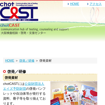
HOME
アクセス
HOME
＞
啓発／研修
＞ 啓発資材
啓発／研修
啓発資材
chotCASTには
公益財団法人
エイズ予防財団
の啓発パンフ
レットや自治体等が発行する
資料、冊子等を取り揃えてお
ります。